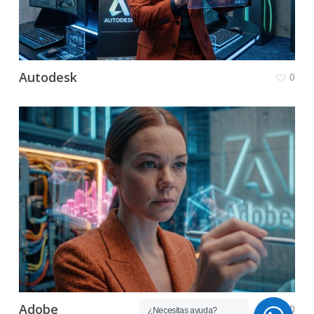
Autodesk
0
Adobe
0
¿Necesitas ayuda?