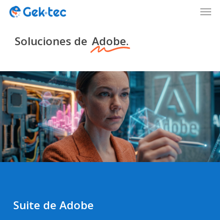
Men
Skip
to
Close
main
Soluciones de
Adobe.
Menu
content
Suite de Adobe