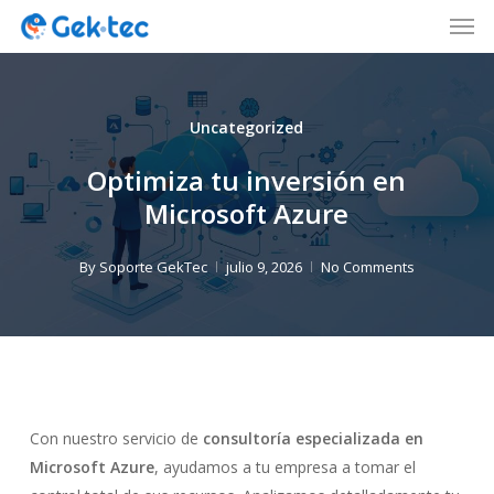
Men
Skip
to
Close
main
Menu
content
Uncategorized
Optimiza tu inversión en
Microsoft Azure
By
Soporte GekTec
julio 9, 2026
No Comments
Con nuestro servicio de
consultoría especializada en
Microsoft Azure
, ayudamos a tu empresa a tomar el