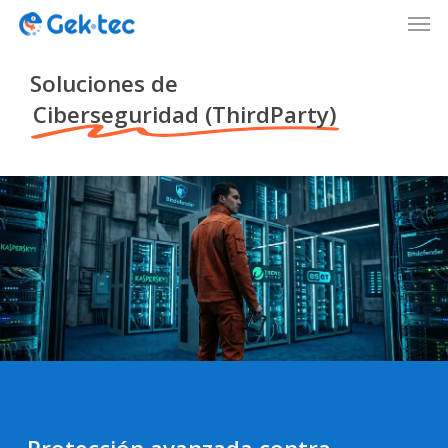
Men
Skip
to
Close
main
Soluciones de
Menu
content
Ciberseguridad (ThirdParty)